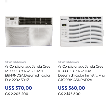
AR CONDICIONADO
AR CONDICIONADO
Ar Condicionado Janela Gree
Ar Condicionado Janela Gree
12.000BTUs R32 GJC12BL-
10.000 BTUs R32 110V
E6NRND2A Desumidificador
Desumidificador Inmetro Frio
Frio 220V 50HZ
GJC10BK-A6NRND2A
US$ 370,00
US$ 360,00
G$ 2.205.200
G$ 2.145.600