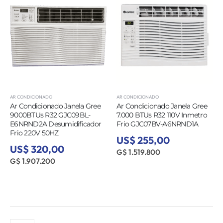
AR CONDICIONADO
AR CONDICIONADO
Ar Condicionado Janela Gree
Ar Condicionado Janela Gree
9000BTUs R32 GJC09BL-
7.000 BTUs R32 110V Inmetro
E6NRND2A Desumidificador
Frio GJC07BV-A6NRND1A
Frio 220V 50HZ
US$ 255,00
US$ 320,00
G$ 1.519.800
G$ 1.907.200