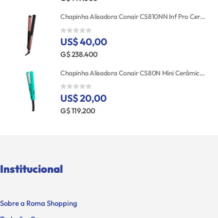
Chapinha Alisadora Conair CS810NN Inf Pro Cerâmica 25MM 110V
US$ 40,00
0
out of 5
G$ 238.400
Chapinha Alisadora Conair CS80N Mini Cerâmica Bivolt
US$ 20,00
0
out of 5
G$ 119.200
Institucional
Sobre a Roma Shopping