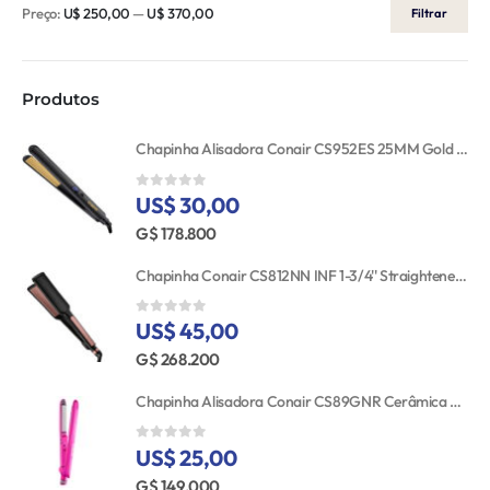
Preço:
U$ 250,00
—
U$ 370,00
Filtrar
Produtos
Chapinha Alisadora Conair CS952ES 25MM Gold Ceramic 110V
US$ 30,00
0
out of 5
G$ 178.800
Chapinha Conair CS812NN INF 1-3/4'' Straightener RSE/GLD TGT
US$ 45,00
0
out of 5
G$ 268.200
Chapinha Alisadora Conair CS89GNR Cerâmica Turmalina 25MM Bivolt
US$ 25,00
0
out of 5
G$ 149.000