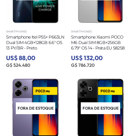
SMARTPHONES
SMARTPHONES
Smartphone Itel P55+ P663LN
Smartphone Xiaomi POCO
Dual SIM 4GB+128GB 6.6″ OS
M6 Dual SIM 8GB+256GB
13 PY/BR - Preto
6.79″ OS 14 - Prata EU 58258
US$ 88,00
US$ 132,00
G$ 524.480
G$ 786.720
FORA DE ESTOQUE
FORA DE ESTOQUE