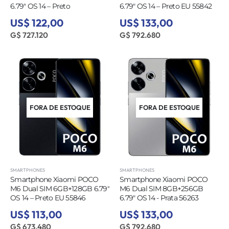
6.79″ OS 14 – Preto
6.79″ OS 14 – Preto EU 55842
US$ 122,00
US$ 133,00
G$ 727.120
G$ 792.680
FORA DE ESTOQUE
FORA DE ESTOQUE
SMARTPHONES
SMARTPHONES
Smartphone Xiaomi POCO
Smartphone Xiaomi POCO
M6 Dual SIM 6GB+128GB 6.79″
M6 Dual SIM 8GB+256GB
OS 14 – Preto EU 55846
6.79″ OS 14 - Prata 56263
US$ 113,00
US$ 133,00
G$ 673.480
G$ 792.680