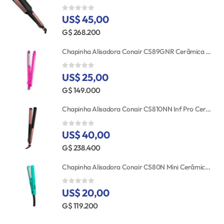
US$ 45,00
0
out of 5
G$ 268.200
Chapinha Alisadora Conair CS89GNR Cerâmica Turmalina 25MM Bivolt
US$ 25,00
0
out of 5
G$ 149.000
Chapinha Alisadora Conair CS810NN Inf Pro Cerâmica 25MM 110V
US$ 40,00
0
out of 5
G$ 238.400
Chapinha Alisadora Conair CS80N Mini Cerâmica Bivolt
US$ 20,00
0
out of 5
G$ 119.200