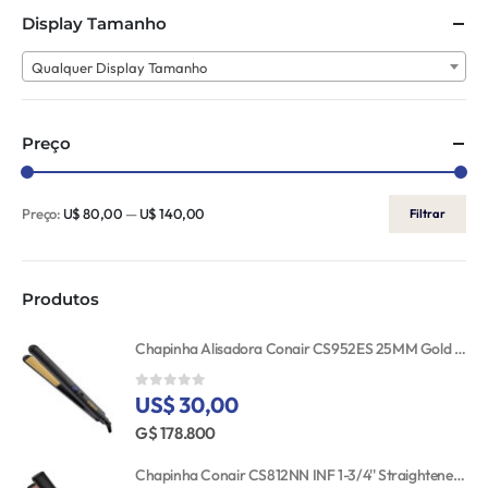
Display Tamanho
Qualquer Display Tamanho
Preço
Preço:
U$ 80,00
—
U$ 140,00
Filtrar
Produtos
Chapinha Alisadora Conair CS952ES 25MM Gold Ceramic 110V
US$ 30,00
0
out of 5
G$ 178.800
Chapinha Conair CS812NN INF 1-3/4'' Straightener RSE/GLD TGT