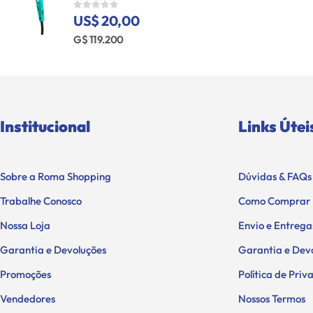
US$ 20,00
0
out of 5
G$ 119.200
Institucional
Links Útei
Sobre a Roma Shopping
Dúvidas & FAQs
Trabalhe Conosco
Como Comprar
Nossa Loja
Envio e Entrega
Garantia e Devoluções
Garantia e Dev
Promoções
Política de Pri
Vendedores
Nossos Termos