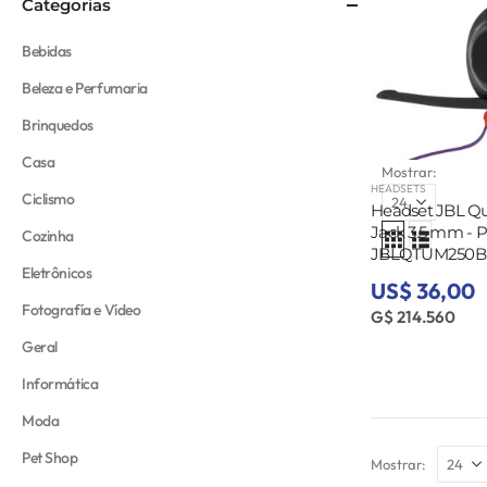
Categorias
Bebidas
Beleza e Perfumaria
Brinquedos
Casa
Mostrar:
HEADSETS
Ciclismo
Headset JBL Q
Jack 3.5 mm - P
Cozinha
JBLQTUM250
Eletrônicos
US$ 36,00
Fotografía e Vídeo
G$ 214.560
Geral
Informática
Moda
Pet Shop
Mostrar: