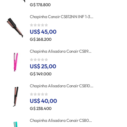
G$ 178.800
Chapinha Conair CS812NN INF 1-3/4'' Straightener RSE/GLD TGT
US$ 45,00
0
out of 5
G$ 268.200
Chapinha Alisadora Conair CS89GNR Cerâmica Turmalina 25MM Bivolt
US$ 25,00
0
out of 5
G$ 149.000
Chapinha Alisadora Conair CS810NN Inf Pro Cerâmica 25MM 110V
US$ 40,00
0
out of 5
G$ 238.400
Chapinha Alisadora Conair CS80N Mini Cerâmica Bivolt