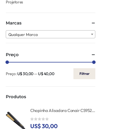
Projetores
Marcas
Qualquer Marca
Preço
Preço:
U$ 30,00
—
U$ 40,00
Filtrar
Produtos
Chapinha Alisadora Conair CS952ES 25MM Gold Ceramic 110V
US$ 30,00
0
out of 5