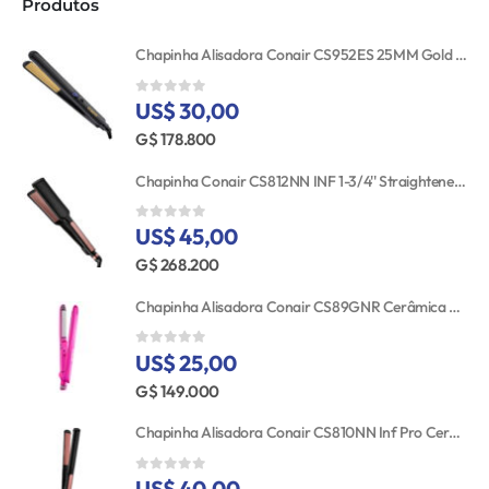
Produtos
Chapinha Alisadora Conair CS952ES 25MM Gold Ceramic 110V
US$ 30,00
0
out of 5
G$ 178.800
Chapinha Conair CS812NN INF 1-3/4'' Straightener RSE/GLD TGT
US$ 45,00
0
out of 5
G$ 268.200
Chapinha Alisadora Conair CS89GNR Cerâmica Turmalina 25MM Bivolt
US$ 25,00
0
out of 5
G$ 149.000
Chapinha Alisadora Conair CS810NN Inf Pro Cerâmica 25MM 110V
US$ 40,00
0
out of 5