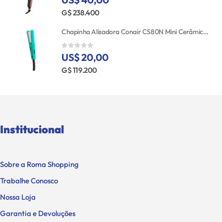
G$ 238.400
Chapinha Alisadora Conair CS80N Mini Cerâmica Bivolt
US$ 20,00
0
out of 5
G$ 119.200
Institucional
Sobre a Roma Shopping
Trabalhe Conosco
Nossa Loja
Garantia e Devoluções