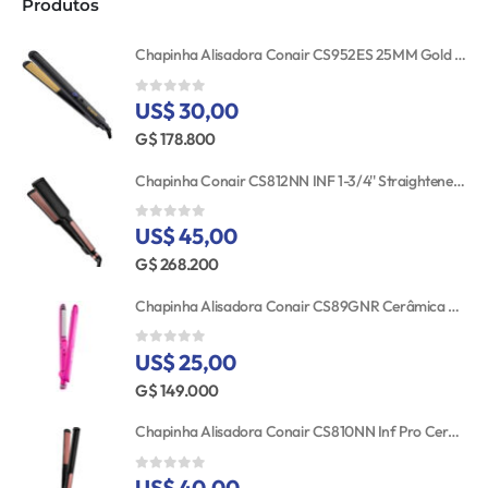
Produtos
Chapinha Alisadora Conair CS952ES 25MM Gold Ceramic 110V
US$ 30,00
0
out of 5
G$ 178.800
Chapinha Conair CS812NN INF 1-3/4'' Straightener RSE/GLD TGT
US$ 45,00
0
out of 5
G$ 268.200
Chapinha Alisadora Conair CS89GNR Cerâmica Turmalina 25MM Bivolt
US$ 25,00
0
out of 5
G$ 149.000
Chapinha Alisadora Conair CS810NN Inf Pro Cerâmica 25MM 110V
US$ 40,00
0
out of 5