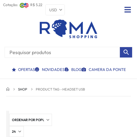
Cotação:
R$ 5.22
OFERTAS
NOVIDADES
BLOG
CAMERA DA PONTE
SHOP
PRODUCT TAG -
HEADSET USB