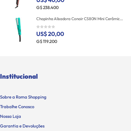
G$ 238.400
Chapinha Alisadora Conair CS80N Mini Cerâmica Bivolt
US$ 20,00
0
out of 5
G$ 119.200
Institucional
Sobre a Roma Shopping
Trabalhe Conosco
Nossa Loja
Garantia e Devoluções