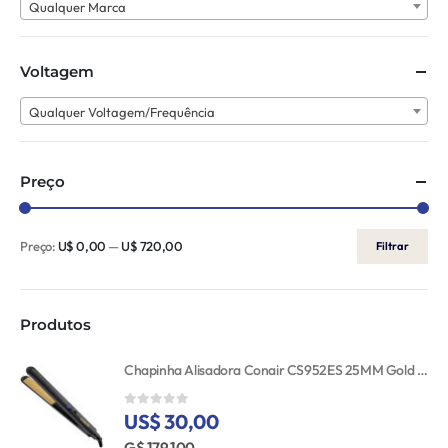
Qualquer Marca
Voltagem
Qualquer Voltagem/Frequência
Preço
Preço:
U$ 0,00
—
U$ 720,00
Filtrar
Produtos
Chapinha Alisadora Conair CS952ES 25MM Gold Ceramic 110V
US$ 30,00
0
out of 5
G$ 179.100