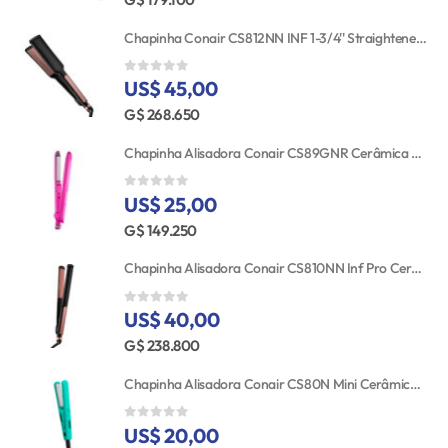
Chapinha Conair CS812NN INF 1-3/4'' Straightener RSE/GLD TGT
US$ 45,00
0
out of 5
G$ 268.650
Chapinha Alisadora Conair CS89GNR Cerâmica Turmalina 25MM Bivolt
US$ 25,00
0
out of 5
G$ 149.250
Chapinha Alisadora Conair CS810NN Inf Pro Cerâmica 25MM 110V
US$ 40,00
0
out of 5
G$ 238.800
Chapinha Alisadora Conair CS80N Mini Cerâmica Bivolt
US$ 20,00
0
out of 5