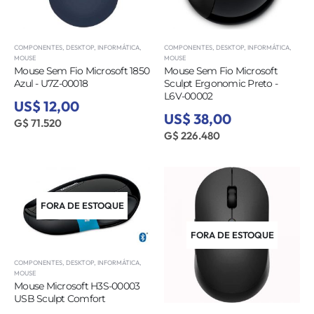
COMPONENTES
,
DESKTOP
,
INFORMÁTICA
,
COMPONENTES
,
DESKTOP
,
INFORMÁTICA
,
MOUSE
MOUSE
Mouse Sem Fio Microsoft 1850
Mouse Sem Fio Microsoft
Azul - U7Z-00018
Sculpt Ergonomic Preto -
L6V-00002
US$ 12,00
US$ 38,00
G$ 71.520
G$ 226.480
FORA DE ESTOQUE
FORA DE ESTOQUE
COMPONENTES
,
DESKTOP
,
INFORMÁTICA
,
MOUSE
Mouse Microsoft H3S-00003
USB Sculpt Comfort