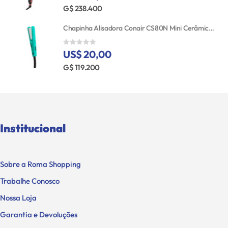
G$ 238.400
Chapinha Alisadora Conair CS80N Mini Cerâmica Bivolt
US$ 20,00
0
out of 5
G$ 119.200
Institucional
Sobre a Roma Shopping
Trabalhe Conosco
Nossa Loja
Garantia e Devoluções