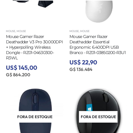
MOUSE
,
MOUSE
MOUSE
,
MOUSE
Mouse Gamer Razer
Mouse Gamer Razer
Deathadder V3 Pro 30.000DPI
Deathadder Essential
+ Hyperpolling Wireless
Ergonomic 6.400DPI USB
Dongle - RZ01-04630300-
Branco - RZ01-03850200-R3U1
R3WL
US$ 22,90
US$ 145,00
G$ 136.484
G$ 864.200
FORA DE ESTOQUE
FORA DE ESTOQUE