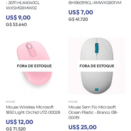
- 26111 HLK4040GL
BHR6099GL-XMWXSB01YM
WXSMSBMW02
US$ 7,00
US$ 9,00
G$ 41.720
G$ 53.640
FORA DE ESTOQUE
FORA DE ESTOQUE
MOUSE
MOUSE
Mouse Wireless Microsoft
Mouse Sem Fio Microsoft
1850 Light Orchid U7Z-00028
Ocean Plastic - Branco I38-
00019
US$ 12,00
US$ 25,00
G$ 71.520