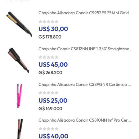
Chapinha Alisadora Conair CS952ES 25MM Gold Ceramic 110V
US$ 30,00
0
out of 5
G$ 178.800
Chapinha Conair CS812NN INF 1-3/4'' Straightener RSE/GLD TGT
US$ 45,00
0
out of 5
G$ 268.200
Chapinha Alisadora Conair CS89GNR Cerâmica Turmalina 25MM Bivolt
US$ 25,00
0
out of 5
G$ 149.000
Chapinha Alisadora Conair CS810NN Inf Pro Cerâmica 25MM 110V
US$ 40,00
0
out of 5