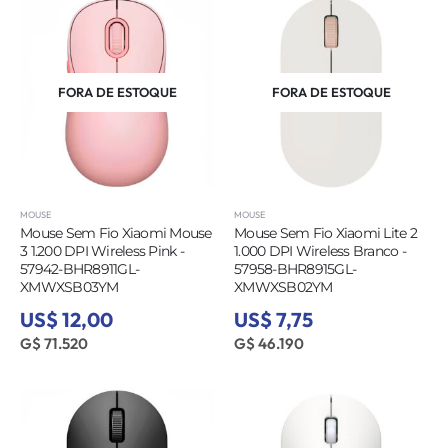
FORA DE ESTOQUE
FORA DE ESTOQUE
MOUSE
MOUSE
Mouse Sem Fio Xiaomi Mouse
Mouse Sem Fio Xiaomi Lite 2
3 1.200 DPI Wireless Pink -
1.000 DPI Wireless Branco -
57942-BHR8911GL-
57958-BHR8915GL-
XMWXSB03YM
XMWXSB02YM
US$ 12,00
US$ 7,75
G$ 71.520
G$ 46.190