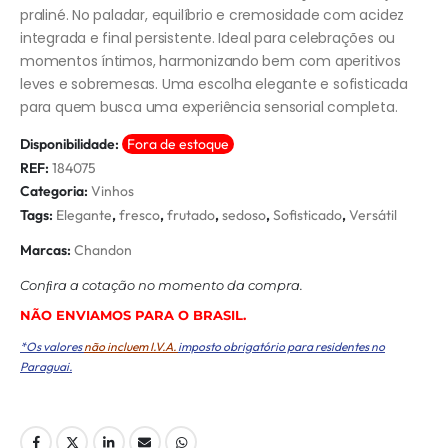
praliné. No paladar, equilíbrio e cremosidade com acidez
integrada e final persistente. Ideal para celebrações ou
momentos íntimos, harmonizando bem com aperitivos
leves e sobremesas. Uma escolha elegante e sofisticada
para quem busca uma experiência sensorial completa.
Disponibilidade:
Fora de estoque
REF:
184075
Categoria:
Vinhos
Tags:
Elegante
,
fresco
,
frutado
,
sedoso
,
Sofisticado
,
Versátil
Marcas:
Chandon
Conﬁra a cotação no momento da compra.
NÃO ENVIAMOS PARA O BRASIL.
*Os valores
não incluem I.V.A.
imposto obrigatório para residentes no
Paraguai.