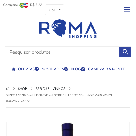
Cotação:
R$ 5.22
OFERTAS
NOVIDADES
BLOG
CAMERA DA PONTE
SHOP
BEBIDAS
,
VINHOS
VINHO SENSI COLLEZIONE CABERNET TERRE SICILIANE 2015 750ML –
8002477173272