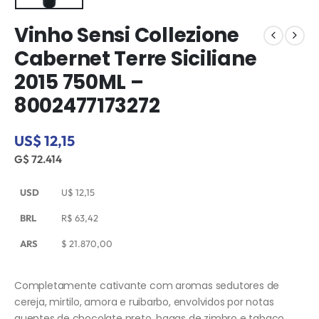
Vinho Sensi Collezione
Cabernet Terre Siciliane
2015 750ML –
8002477173272
US$ 12,15
G$ 72.414
USD
U$
12,15
BRL
R$
63,42
ARS
$
21.870,00
Completamente cativante com aromas sedutores de
cereja, mirtilo, amora e ruibarbo, envolvidos por notas
quentes de chocolate preto, bagas de zimbro e tabaco.