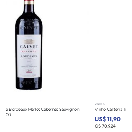
VINHOS
Vinho Caliterra Tributo Syrah 750ML - 7809636300712
US$ 11,90
G$ 70.924