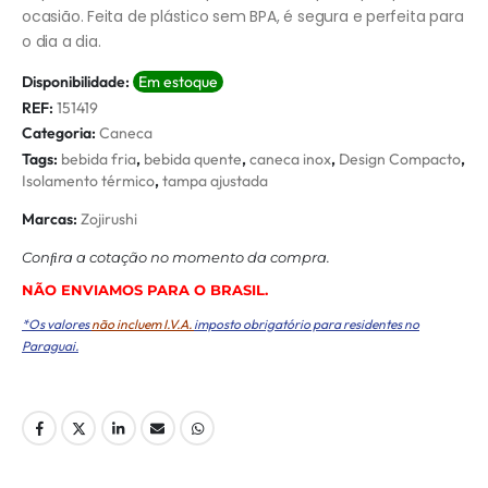
ocasião. Feita de plástico sem BPA, é segura e perfeita para
o dia a dia.
Disponibilidade:
Em estoque
REF:
151419
Categoria:
Caneca
Tags:
bebida fria
,
bebida quente
,
caneca inox
,
Design Compacto
,
Isolamento térmico
,
tampa ajustada
Marcas:
Zojirushi
Conﬁra a cotação no momento da compra.
NÃO ENVIAMOS PARA O BRASIL.
*Os valores
não incluem I.V.A.
imposto obrigatório para residentes no
Paraguai.