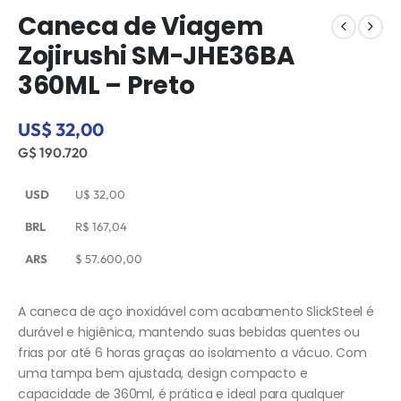
Caneca de Viagem
Zojirushi SM-JHE36BA
360ML – Preto
US$ 32,00
G$ 190.720
USD
U$
32,00
BRL
R$
167,04
ARS
$
57.600,00
A caneca de aço inoxidável com acabamento SlickSteel é
durável e higiênica, mantendo suas bebidas quentes ou
frias por até 6 horas graças ao isolamento a vácuo. Com
uma tampa bem ajustada, design compacto e
capacidade de 360ml, é prática e ideal para qualquer