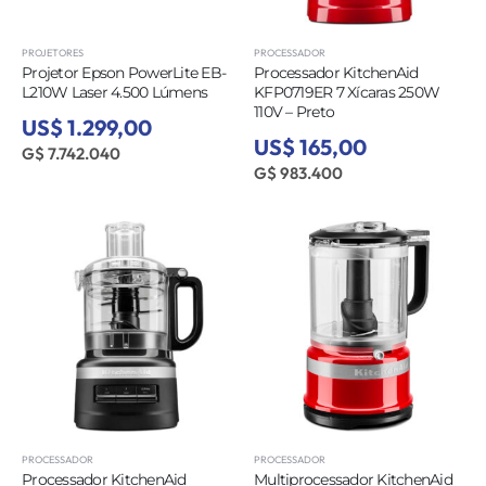
PROJETORES
PROCESSADOR
Projetor Epson PowerLite EB-
Processador KitchenAid
L210W Laser 4.500 Lúmens
KFP0719ER 7 Xícaras 250W
110V – Preto
US$ 1.299,00
US$ 165,00
G$ 7.742.040
G$ 983.400
PROCESSADOR
PROCESSADOR
Processador KitchenAid
Multiprocessador KitchenAid