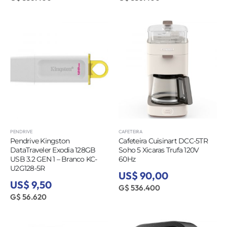
PENDRIVE
CAFETEIRA
Pendrive Kingston
Cafeteira Cuisinart DCC-5TR
DataTraveler Exodia 128GB
Soho 5 Xicaras Trufa 120V
USB 3.2 GEN 1 – Branco KC-
60Hz
U2G128-5R
US$ 90,00
US$ 9,50
G$ 536.400
G$ 56.620