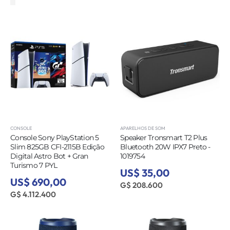
CONSOLE
APARELHOS DE SOM
Console Sony PlayStation 5
Speaker Tronsmart T2 Plus
Slim 825GB CFI-2115B Edição
Bluetooth 20W IPX7 Preto -
Digital Astro Bot + Gran
1019754
Turismo 7 PYL
US$ 35,00
US$ 690,00
G$ 208.600
G$ 4.112.400