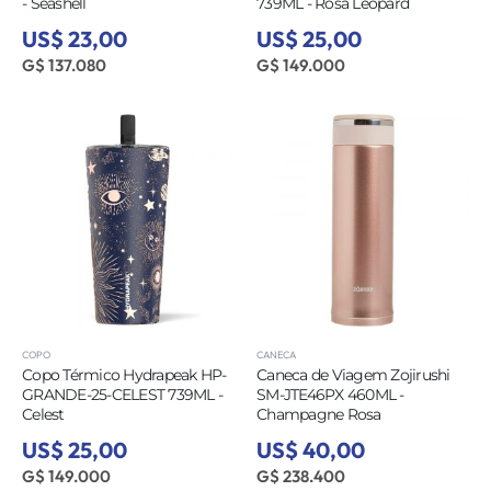
- Seashell
739ML - Rosa Leopard
US$ 23,00
US$ 25,00
G$ 137.080
G$ 149.000
COPO
CANECA
Copo Térmico Hydrapeak HP-
Caneca de Viagem Zojirushi
GRANDE-25-CELEST 739ML -
SM-JTE46PX 460ML -
Celest
Champagne Rosa
US$ 25,00
US$ 40,00
G$ 149.000
G$ 238.400