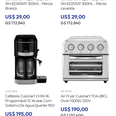
SM-ED30WP 300ML - Pérola
SM-ED30VP 300ML - Pérola
Branca
Lavanda
US$ 29,00
US$ 29,00
G$ 172.840
G$ 172.840
CAFETEIRA
AIR FRYER
Cafeteira Cuisinart CHW-16
Air Fryer Cuisinart TOA-28CL
Programável 12 Xícaras Com
Oven 1500W 220V
Sistema De Agua Quente 110V
US$ 190,00
US$ 195,00
G$ 1.132.400