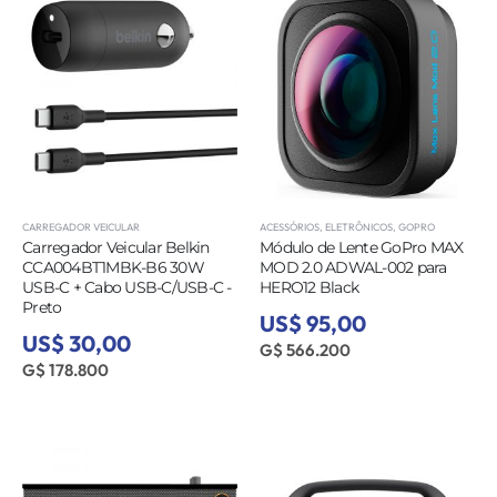
CARREGADOR VEICULAR
ACESSÓRIOS
,
ELETRÔNICOS
,
GOPRO
Carregador Veicular Belkin
Módulo de Lente GoPro MAX
CCA004BT1MBK-B6 30W
MOD 2.0 ADWAL-002 para
USB-C + Cabo USB-C/USB-C -
HERO12 Black
Preto
US$ 95,00
US$ 30,00
G$ 566.200
G$ 178.800