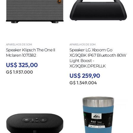
APARELHOS DE SOM
APARELHOS DE SOM
Speaker Klipsch The One II
Speaker LG Xboom Go
Mclaren 1071382
XG9QBK IP67 Bluetooth 80W
Light Boost -
US$ 325,00
XG9QBK.DPERLLK
G$ 1.937.000
US$ 259,90
G$ 1.549.004