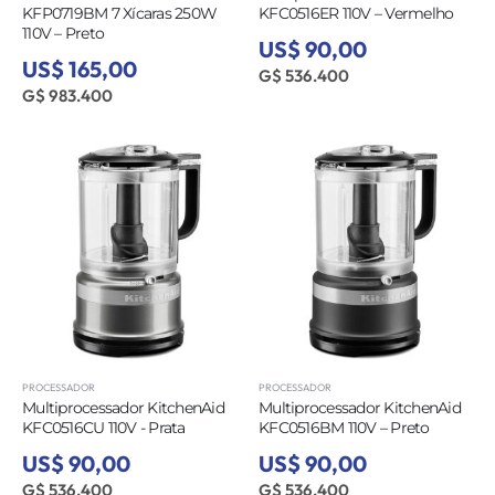
KFP0719BM 7 Xícaras 250W
KFC0516ER 110V – Vermelho
110V – Preto
US$ 90,00
US$ 165,00
G$ 536.400
G$ 983.400
PROCESSADOR
PROCESSADOR
Multiprocessador KitchenAid
Multiprocessador KitchenAid
KFC0516CU 110V - Prata
KFC0516BM 110V – Preto
US$ 90,00
US$ 90,00
G$ 536.400
G$ 536.400