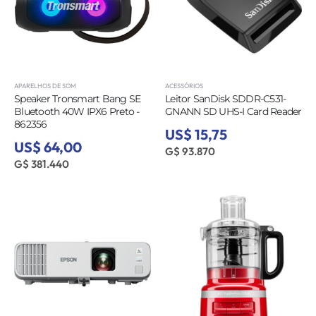
APARELHOS DE SOM
ACESSÓRIOS
Speaker Tronsmart Bang SE
Leitor SanDisk SDDR-C531-
Bluetooth 40W IPX6 Preto -
GNANN SD UHS-I Card Reader
862356
US$ 15,75
US$ 64,00
G$ 93.870
G$ 381.440