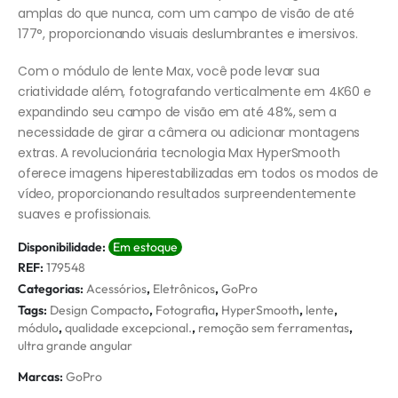
amplas do que nunca, com um campo de visão de até
177°, proporcionando visuais deslumbrantes e imersivos.
Com o módulo de lente Max, você pode levar sua
criatividade além, fotografando verticalmente em 4K60 e
expandindo seu campo de visão em até 48%, sem a
necessidade de girar a câmera ou adicionar montagens
extras. A revolucionária tecnologia Max HyperSmooth
oferece imagens hiperestabilizadas em todos os modos de
vídeo, proporcionando resultados surpreendentemente
suaves e profissionais.
Disponibilidade:
Em estoque
REF:
179548
Categorias:
Acessórios
,
Eletrônicos
,
GoPro
Tags:
Design Compacto
,
Fotografia
,
HyperSmooth
,
lente
,
módulo
,
qualidade excepcional.
,
remoção sem ferramentas
,
ultra grande angular
Marcas:
GoPro