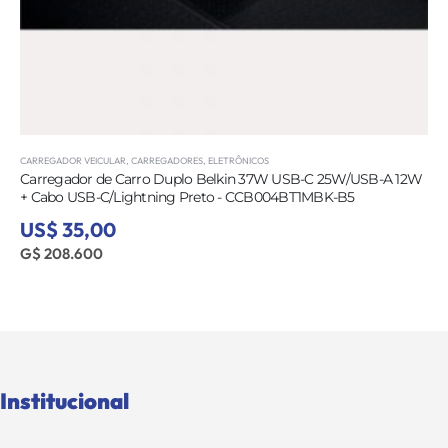
APARELHOS DE SOM
,
ÁUDIO
,
ELETRÔNICOS
Alto-falante Jamo IC 206 FG de Teto 1016276 Branco (par)
US$ 170,00
G$ 1.013.200
Institucional