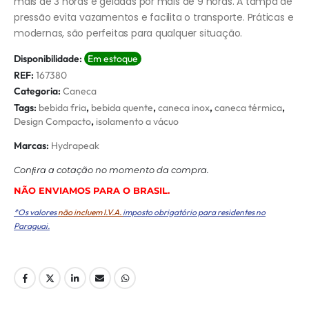
mais de 3 horas e geladas por mais de 9 horas. A tampa de
pressão evita vazamentos e facilita o transporte. Práticas e
modernas, são perfeitas para qualquer situação.
Disponibilidade:
Em estoque
REF:
167380
Categoria:
Caneca
Tags:
bebida fria
,
bebida quente
,
caneca inox
,
caneca térmica
,
Design Compacto
,
isolamento a vácuo
Marcas:
Hydrapeak
Conﬁra a cotação no momento da compra.
NÃO ENVIAMOS PARA O BRASIL.
*Os valores
não incluem I.V.A.
imposto obrigatório para residentes no
Paraguai.