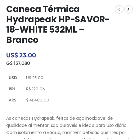
Caneca Térmica
Hydrapeak HP-SAVOR-
18-WHITE 532ML –
Branco
US$ 23,00
G$ 137.080
USD
U$
23,00
BRL
R$
120,06
ARS
$
41.400,00
As canecas Hydrapeak, feitas de aço inoxidável de
qualidade alimentar, são duráveis e ideais para uso diário.
Com isolamento a vácuo, mantêm bebidas quentes por