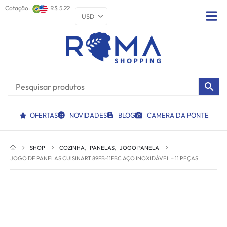
Cotação:
R$ 5.22
OFERTAS
NOVIDADES
BLOG
CAMERA DA PONTE
SHOP
COZINHA
,
PANELAS
,
JOGO PANELA
JOGO DE PANELAS CUISINART 89FB-11FBC AÇO INOXIDÁVEL – 11 PEÇAS