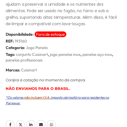
ajudam a preservar a umidade e os nutrientes dos
alimentos. Pode ser usado no fogão, no forno e sob a
grelha, suportando altas temperaturas. Além disso, é fácil
de limpar e compatível com lava-louças.
Disponibilidade:
Fora de estoque
REF:
193160
Categoria:
Jogo Panela
Tags:
conjunto Cuisinart
,
jogo panelas inox
,
panelas aço inox
,
panelas profissionais
Marcas:
Cuisinart
Conﬁra a cotação no momento da compra.
NÃO ENVIAMOS PARA O BRASIL.
*Os valores
não incluem I.V.A.
imposto obrigatório para residentes no
Paraguai.