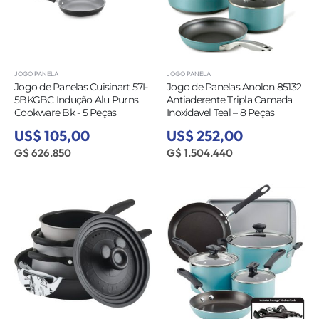
JOGO PANELA
JOGO PANELA
Jogo de Panelas Cuisinart 57I-
Jogo de Panelas Anolon 85132
5BKGBC Indução Alu Purns
Antiaderente Tripla Camada
Cookware Bk - 5 Peças
Inoxidavel Teal – 8 Peças
US$ 105,00
US$ 252,00
G$ 626.850
G$ 1.504.440