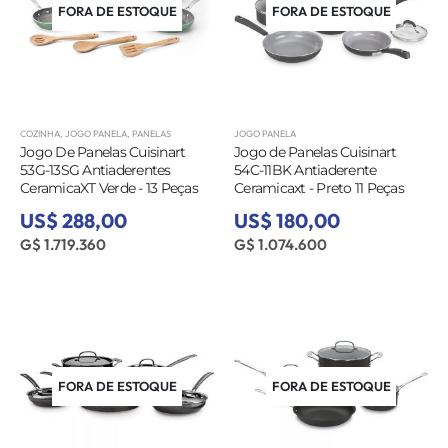
FORA DE ESTOQUE
FORA DE ESTOQUE
COZINHA
,
JOGO PANELA
,
PANELAS
JOGO PANELA
Jogo De Panelas Cuisinart
Jogo de Panelas Cuisinart
53G-13SG Antiaderentes
54C-11BK Antiaderente
CeramicaXT Verde - 13 Peças
Ceramicaxt - Preto 11 Peças
US$ 288,00
US$ 180,00
G$ 1.719.360
G$ 1.074.600
FORA DE ESTOQUE
FORA DE ESTOQUE