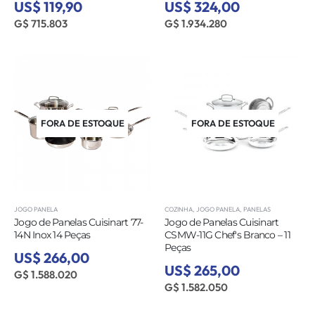
US$ 119,90
US$ 324,00
G$ 715.803
G$ 1.934.280
FORA DE ESTOQUE
FORA DE ESTOQUE
JOGO PANELA
COZINHA
,
JOGO PANELA
,
PANELAS
Jogo de Panelas Cuisinart 77-
Jogo de Panelas Cuisinart
14N Inox 14 Peças
CSMW-11G Chef's Branco – 11
Peças
US$ 266,00
US$ 265,00
G$ 1.588.020
G$ 1.582.050