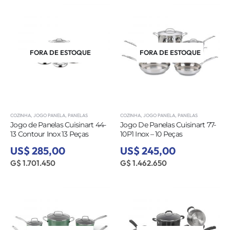
FORA DE ESTOQUE
FORA DE ESTOQUE
COZINHA
,
JOGO PANELA
,
PANELAS
COZINHA
,
JOGO PANELA
,
PANELAS
Jogo de Panelas Cuisinart 44-
Jogo De Panelas Cuisinart 77-
13 Contour Inox 13 Peças
10P1 Inox – 10 Peças
US$ 285,00
US$ 245,00
G$ 1.701.450
G$ 1.462.650