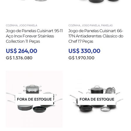
COZINHA
,
JOGO PANELA
COZINHA
,
JOGO PANELA
,
PANELAS
Jogo de Panelas Cuisinart 95-11
Jogo de Panelas Cuisinart 66-
Aço Inox Forever Stainless
17N Antiaderentes Clássico do
Collection 11 Peças
Chef 17 Peças
US$ 264,00
US$ 330,00
G$ 1.576.080
G$ 1.970.100
FORA DE ESTOQUE
FORA DE ESTOQUE