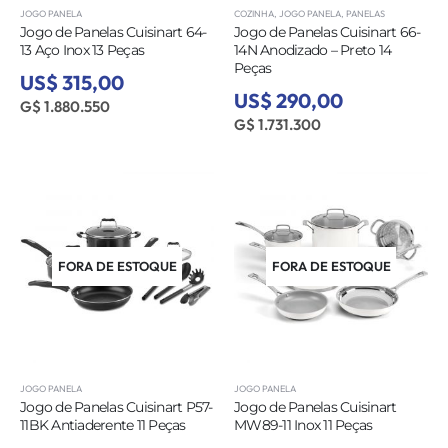
JOGO PANELA
COZINHA
,
JOGO PANELA
,
PANELAS
Jogo de Panelas Cuisinart 64-
Jogo de Panelas Cuisinart 66-
13 Aço Inox 13 Peças
14N Anodizado – Preto 14
Peças
US$ 315,00
US$ 290,00
G$ 1.880.550
G$ 1.731.300
FORA DE ESTOQUE
FORA DE ESTOQUE
JOGO PANELA
JOGO PANELA
Jogo de Panelas Cuisinart P57-
Jogo de Panelas Cuisinart
11BK Antiaderente 11 Peças
MW89-11 Inox 11 Peças