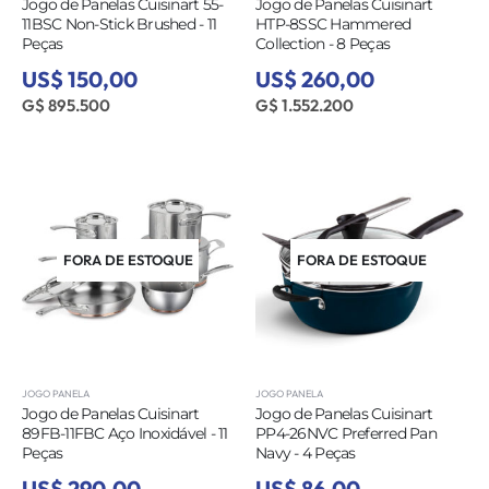
Jogo de Panelas Cuisinart 55-
Jogo de Panelas Cuisinart
11BSC Non-Stick Brushed - 11
HTP-8SSC Hammered
Peças
Collection - 8 Peças
US$ 150,00
US$ 260,00
G$ 895.500
G$ 1.552.200
FORA DE ESTOQUE
FORA DE ESTOQUE
JOGO PANELA
JOGO PANELA
Jogo de Panelas Cuisinart
Jogo de Panelas Cuisinart
89FB-11FBC Aço Inoxidável - 11
PP4-26NVC Preferred Pan
Peças
Navy - 4 Peças
US$ 290,00
US$ 86,00