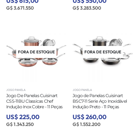
US$ 615,00
US$ 550,00
G$ 3.671.550
G$ 3.283.500
FORA DE ESTOQUE
FORA DE ESTOQUE
JOGO PANELA
JOGO PANELA
Jogo De Panelas Cuisinart
Jogo de Panelas Cuisinart
CSS-11BU Classicas Chef
BSC7-11 Serie Aço Inoxidável
Indução Inox Cobre - 11 Peças
Indução Preto - 11 Peças
US$ 225,00
US$ 260,00
G$ 1.343.250
G$ 1.552.200