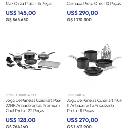
Max Cinza Prata - 15 Peças
Camada Preto Onix - 10 Peças
US$ 145,00
US$ 290,00
G$ 865.650
G$ 1.731.300
COZINHA
,
JOGO PANELA
JOGO PANELA
Jogo de Panelas Cuisinart P55-
Jogo de Panelas Cuisinart N61-
22BK Antiaderentes Premium
11 Antiaderente Anodizado
Chef Preto - 22 Peças
Preta - 11 Peças
US$ 128,00
US$ 270,00
G$ 764.160
G$ 1.611.900