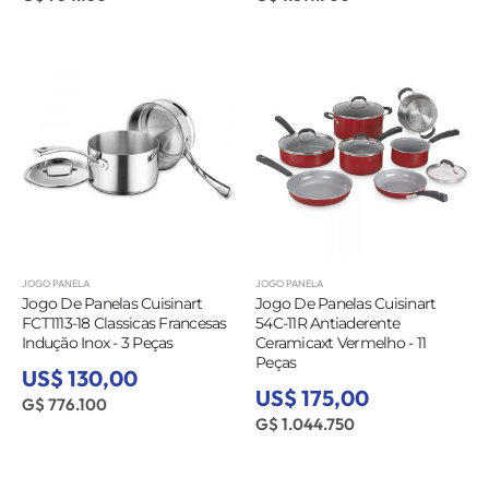
JOGO PANELA
JOGO PANELA
Jogo De Panelas Cuisinart
Jogo De Panelas Cuisinart
FCT1113-18 Classicas Francesas
54C-11R Antiaderente
Indução Inox - 3 Peças
Ceramicaxt Vermelho - 11
Peças
US$ 130,00
US$ 175,00
G$ 776.100
G$ 1.044.750