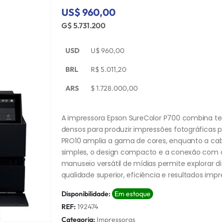
US$ 960,00
G$ 5.731.200
USD
U$
960,00
BRL
R$
5.011,20
ARS
$
1.728.000,00
A impressora Epson SureColor P700 combina te
densos para produzir impressões fotográficas p
PRO10 amplia a gama de cores, enquanto a cab
simples, o design compacto e a conexão com dis
manuseio versátil de mídias permite explorar d
qualidade superior, eficiência e resultados impr
Disponibilidade:
Em estoque
REF:
192474
Categoria:
Impressoras