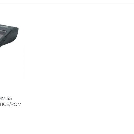
M 5.5''
M 1GB/ROM