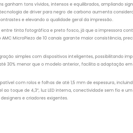
s ganham tons vívidos, intensos e equilibrados, ampliando si
ova tecnologia de driver para negro de carbono aumenta consid
ontrastes e elevando a qualidade geral da impressão.
 entre tinta fotográfica e preto fosco, já que a impressora c
 AMC MicroPiezo de 10 canais garante maior consistência, preci
gração simples com dispositivos inteligentes, possibilitando 
 até 30% menor que o modelo anterior, facilita a adaptação em
ível com rolos e folhas de até 1,5 mm de espessura, incluindo
vel ao toque de 4,3″, luz LED interna, conectividade sem fio
 designers e criadores exigentes.