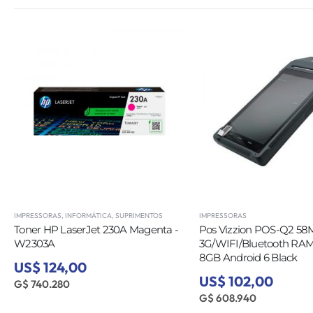
IMPRESSORAS
,
INFORMÁTICA
,
SUPRIMENTOS
IMPRESSORAS
Toner HP LaserJet 230A Magenta -
Pos Vizzion POS-Q2 58M
W2303A
3G/WIFI/Bluetooth RA
8GB Android 6 Black
US$ 124,00
US$ 102,00
G$ 740.280
G$ 608.940