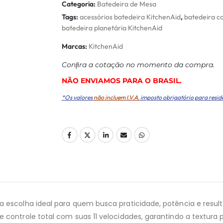
Categoria:
Batedeira de Mesa
Tags:
acessórios batedeira KitchenAid
,
batedeira co
batedeira planetária KitchenAid
Marcas:
KitchenAid
Conﬁra a cotação no momento da compra.
NÃO ENVIAMOS PARA O BRASIL.
*Os valores
não incluem I.V.A.
imposto obrigatório para resid
 escolha ideal para quem busca praticidade, potência e result
 controle total com suas 11 velocidades, garantindo a textura p