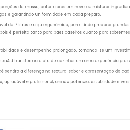
orções de massa, bater claras em neve ou misturar ingredient
pingos e garantindo uniformidade em cada preparo.
vel de 7 litros e alça ergonômica, permitindo preparar grande
 pois é perfeita tanto para pães caseiros quanto para sobreme
urabilidade e desempenho prolongado, tornando-se um investim
KitchenAid transforma o ato de cozinhar em uma experiência praz
ocê sentirá a diferença na textura, sabor e apresentação de cad
e, agradável e profissional, unindo potência, estabilidade e v