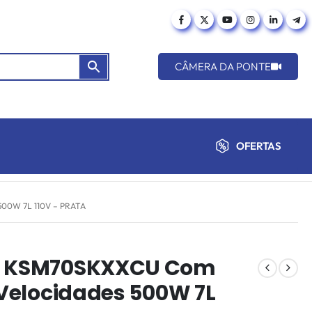
CÂMERA DA PONTE
OFERTAS
00W 7L 110V – PRATA
id KSM70SKXXCU Com
1 Velocidades 500W 7L