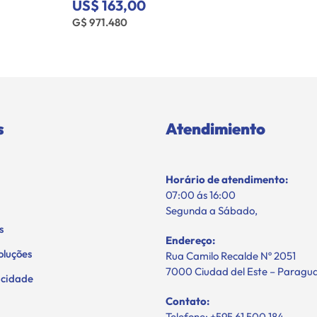
US$ 163,00
G$ 971.480
s
Atendimiento
Horário de atendimento:
07:00 ás 16:00
Segunda a Sábado,
s
Endereço:
oluções
Rua Camilo Recalde Nº 2051
7000 Ciudad del Este – Paragu
vacidade
Contato:
Telefone: +595 61 500 184