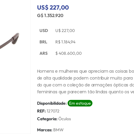
US$ 227,00
G$ 1.352.920
USD
U$
227,00
BRL
R$
1.184,94
ARS
$
408.600,00
Homens e mulheres que apreciam as coisas boa
de alta qualidade podem contribuir muito para
do que com a coleção de armações ópticas da 
femininas que parecem tão lindas quanto os 
Disponibilidade:
Em estoque
REF:
127072
Categoria:
Óculos
Marcas:
BMW