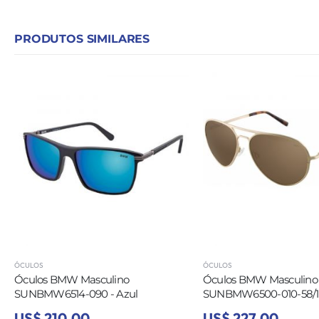
PRODUTOS SIMILARES
ÓCULOS
ÓCULOS
Óculos BMW Masculino
Óculos BMW Masculino
SUNBMW6514-090 - Azul
SUNBMW6500-010-58/14
US$ 210,00
US$ 227,00