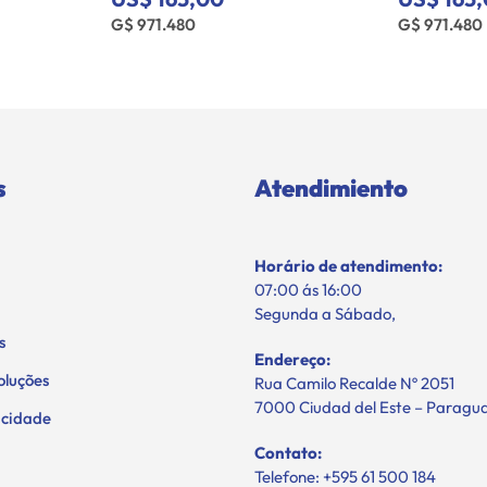
G$ 971.480
G$ 971.480
s
Atendimiento
Horário de atendimento:
07:00 ás 16:00
Segunda a Sábado,
s
Endereço:
oluções
Rua Camilo Recalde Nº 2051
7000 Ciudad del Este – Paragu
vacidade
Contato:
Telefone: +595 61 500 184