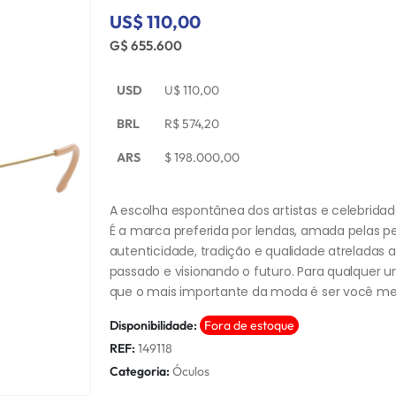
US$ 110,00
G$ 655.600
USD
U$
110,00
BRL
R$
574,20
ARS
$
198.000,00
A escolha espontânea dos artistas e celebrid
É a marca preferida por lendas, amada pelas p
autenticidade, tradição e qualidade atreladas 
passado e visionando o futuro. Para qualquer 
que o mais importante da moda é ser você m
Disponibilidade:
Fora de estoque
REF:
149118
Categoria:
Óculos