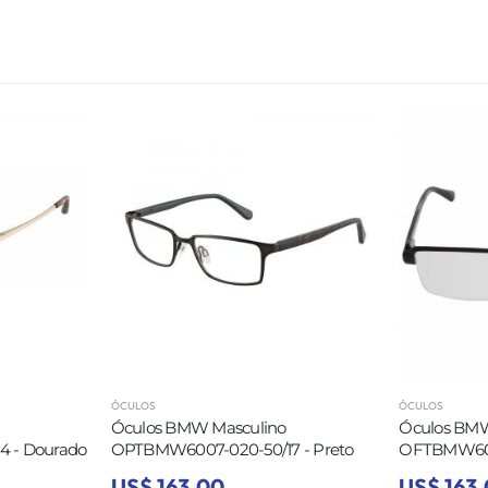
ÓCULOS
ÓCULOS
Óculos BMW Masculino
Óculos BMW
 - Dourado
OPTBMW6007-020-50/17 - Preto
OFTBMW6051
US$ 163,00
US$ 163