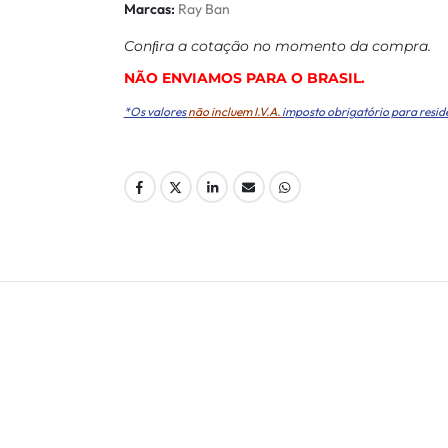
Marcas:
Ray Ban
Conﬁra a cotação no momento da compra.
NÃO ENVIAMOS PARA O BRASIL.
*Os valores
não incluem I.V.A.
imposto obrigatório para resid