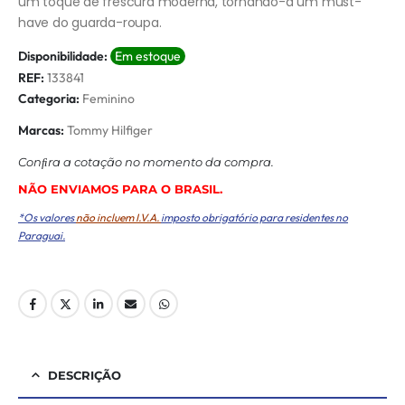
um toque de frescura moderna, tornando-a um must-
have do guarda-roupa.
Disponibilidade:
Em estoque
REF:
133841
Categoria:
Feminino
Marcas:
Tommy Hilfiger
Conﬁra a cotação no momento da compra.
NÃO ENVIAMOS PARA O BRASIL.
*Os valores
não incluem I.V.A.
imposto obrigatório para residentes no
Paraguai.
DESCRIÇÃO