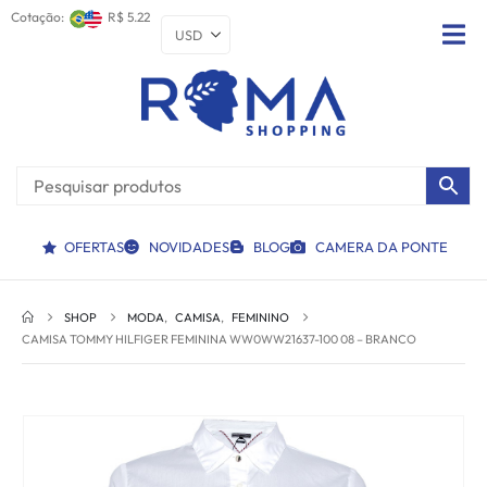
Cotação:
R$ 5.22
OFERTAS
NOVIDADES
BLOG
CAMERA DA PONTE
SHOP
MODA
,
CAMISA
,
FEMININO
CAMISA TOMMY HILFIGER FEMININA WW0WW21637-100 08 – BRANCO