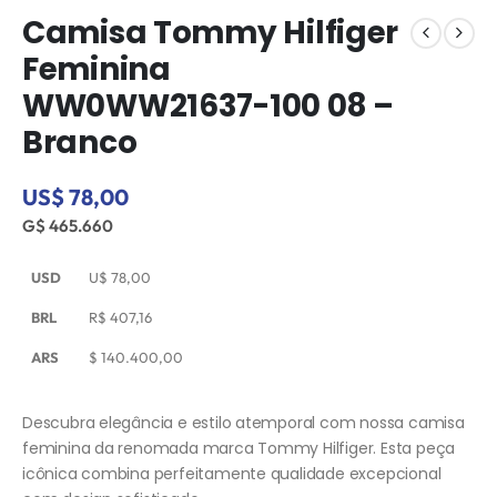
Camisa Tommy Hilfiger
Feminina
WW0WW21637-100 08 –
Branco
US$ 78,00
G$ 465.660
USD
U$
78,00
BRL
R$
407,16
ARS
$
140.400,00
Descubra elegância e estilo atemporal com nossa camisa
feminina da renomada marca Tommy Hilfiger. Esta peça
icônica combina perfeitamente qualidade excepcional