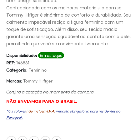
com design sofisticado.
Confeccionada com os melhores materiais, a camisa
Tommy Hilfiger é sinônimo de conforto e durabilidade. Seu
caimento impecável realça a figura feminina com um
toque de sofisticação. Além disso, seu tecido macio
garante uma sensação agradável ao contato com a pele,
permitindo que você se movimente livremente.
Disponibilidade:
Em estoque
REF:
146881
Categoria:
Feminino
Marcas:
Tommy Hilfiger
Conﬁra a cotação no momento da compra.
NÃO ENVIAMOS PARA O BRASIL.
*Os valores
não incluem I.V.A.
imposto obrigatório para residentes no
Paraguai.