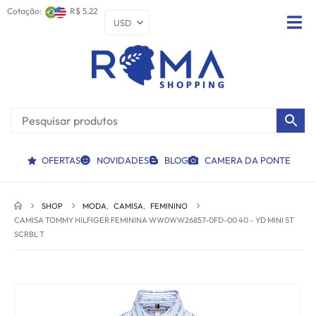
Cotação:
R$ 5.22
OFERTAS
NOVIDADES
BLOG
CAMERA DA PONTE
SHOP
MODA
,
CAMISA
,
FEMININO
CAMISA TOMMY HILFIGER FEMININA WW0WW26857-0FD-00 40 – YD MINI ST
SCRBL T