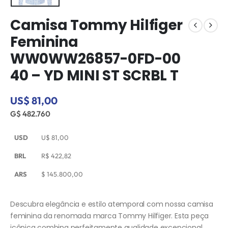
Camisa Tommy Hilfiger
Feminina
WW0WW26857-0FD-00
40 – YD MINI ST SCRBL T
US$ 81,00
G$ 482.760
USD
U$
81,00
BRL
R$
422,82
ARS
$
145.800,00
Descubra elegância e estilo atemporal com nossa camisa
feminina da renomada marca Tommy Hilfiger. Esta peça
icônica combina perfeitamente qualidade excepcional