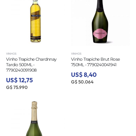
VINHOS
VINHOS
Vinho Trapiche Chardnnay
Vinho Trapiche Brut Rose
Tardio 500ML -
750ML - 7790240041941
7790240091908
US$ 8,40
US$ 12,75
G$ 50.064
G$ 75.990