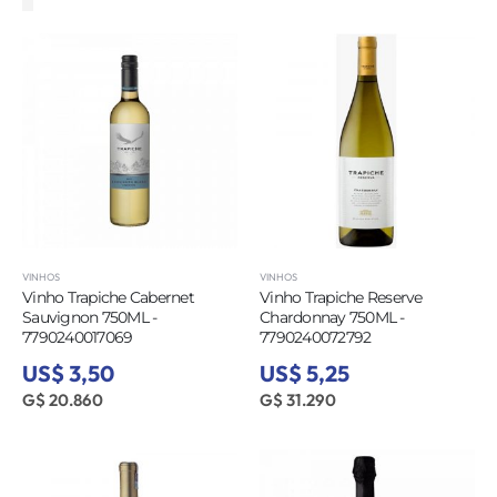
VINHOS
VINHOS
Vinho Trapiche Cabernet
Vinho Trapiche Reserve
Sauvignon 750ML -
Chardonnay 750ML -
7790240017069
7790240072792
US$ 3,50
US$ 5,25
G$ 20.860
G$ 31.290