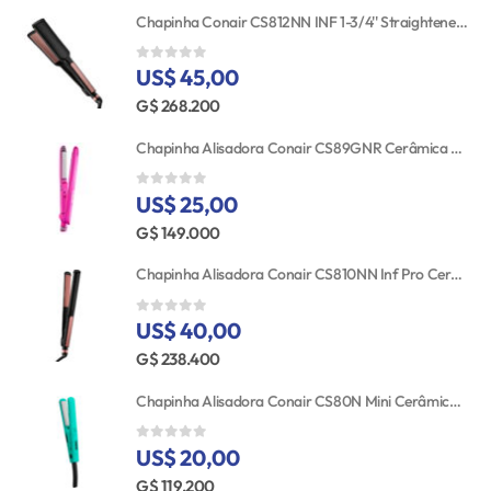
Chapinha Conair CS812NN INF 1-3/4'' Straightener RSE/GLD TGT
US$ 45,00
0
out of 5
G$ 268.200
Chapinha Alisadora Conair CS89GNR Cerâmica Turmalina 25MM Bivolt
US$ 25,00
0
out of 5
G$ 149.000
Chapinha Alisadora Conair CS810NN Inf Pro Cerâmica 25MM 110V
US$ 40,00
0
out of 5
G$ 238.400
Chapinha Alisadora Conair CS80N Mini Cerâmica Bivolt
US$ 20,00
0
out of 5
G$ 119.200