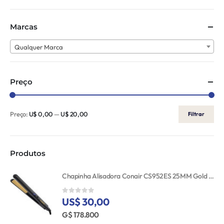
Marcas
Qualquer Marca
Preço
Preço:
U$ 0,00
—
U$ 20,00
Filtrar
Produtos
Chapinha Alisadora Conair CS952ES 25MM Gold Ceramic 110V
US$ 30,00
0
out of 5
G$ 178.800