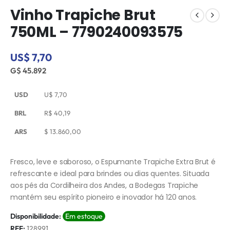
Vinho Trapiche Brut
750ML – 7790240093575
US$ 7,70
G$ 45.892
USD
U$
7,70
BRL
R$
40,19
ARS
$
13.860,00
Fresco, leve e saboroso, o Espumante Trapiche Extra Brut é
refrescante e ideal para brindes ou dias quentes. Situada
aos pés da Cordilheira dos Andes, a Bodegas Trapiche
mantém seu espírito pioneiro e inovador há 120 anos.
Disponibilidade:
Em estoque
REF:
128991