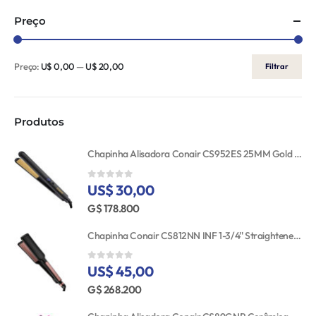
Preço
Preço:
U$ 0,00
—
U$ 20,00
Filtrar
Produtos
Chapinha Alisadora Conair CS952ES 25MM Gold Ceramic 110V
US$ 30,00
0
out of 5
G$ 178.800
Chapinha Conair CS812NN INF 1-3/4'' Straightener RSE/GLD TGT
US$ 45,00
0
out of 5
G$ 268.200