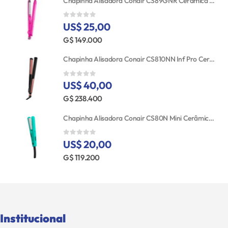
Chapinha Alisadora Conair CS89GNR Cerâmica Turmalina 25MM Bivolt
US$ 25,00
0
out of 5
G$ 149.000
Chapinha Alisadora Conair CS810NN Inf Pro Cerâmica 25MM 110V
US$ 40,00
0
out of 5
G$ 238.400
Chapinha Alisadora Conair CS80N Mini Cerâmica Bivolt
US$ 20,00
0
out of 5
G$ 119.200
Institucional